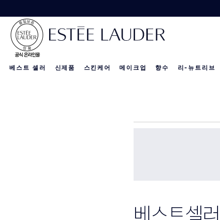
베스트 셀러
신제품
스킨케어
메이크업
향수
리-뉴트리브
리-뉴트리브 
신제품
신제품
신제품
베스트셀러