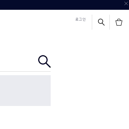
로그인
식몰 쇼핑혜택
식몰 쇼핑혜택
칼리's 초이스
영상 보기