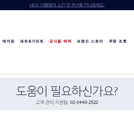
NEW 더블웨어 스킨 핏 쿠션을 만나보세요.
에어린
세트&기프트
공식몰 혜택
브랜드 스토리
주문 조회
소개
다이아몬드 컬렉션
베스트 셀러
베스트 셀러
베스트 셀러
리제너레이팅 유스
칼리's 초이스
칼리's 초이스
이달의 세트
공
공
도움이 필요하신가요?
고객 관리 지원팀:
02-3440-2522