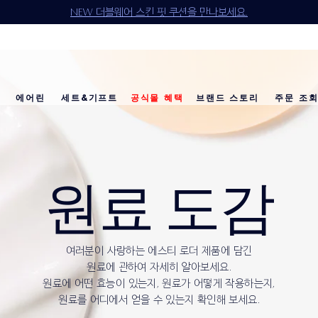
NEW 더블웨어 스킨 핏 쿠션을 만나보세요.
에어린
세트&기프트
공식몰 혜택
브랜드 스토리
주문 조
소개
다이아몬드 컬렉션
베스트 셀러
베스트 셀러
베스트 셀러
리제너레이팅 유스
칼리's 초이스
칼리's 초이스
이달의 세트
공
공
원료 도감
여러분이 사랑하는 에스티 로더 제품에 담긴
원료에 관하여 자세히 알아보세요.
원료에 어떤 효능이 있는지, 원료가 어떻게 작용하는지,
원료를 어디에서 얻을 수 있는지 확인해 보세요.