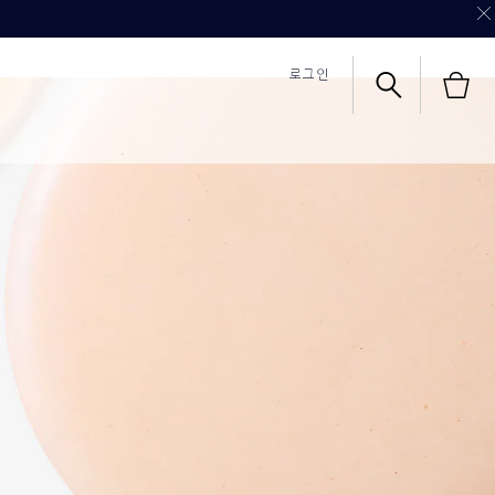
로그인
회
식몰 쇼핑혜택
식몰 쇼핑혜택
칼리's 초이스
영상 보기