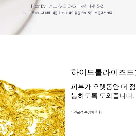
Filter By:
ALL
A-C
D-G
H-M
N-R
S-Z
*ISO 표준 16128에 따름. 식물 원료, 비석유 광물 원료, 및/또는 물에서 얻음.
하이드롤라이즈드
피부가 오랫동안 더 젊
능하도록 도와줍니다.
* 원료적 특성에 한함