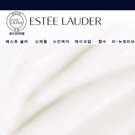
베스트 셀러
신제품
스킨케어
메이크업
향수
리-뉴트리브
리-뉴트리브 
신제품
신제품
신제품