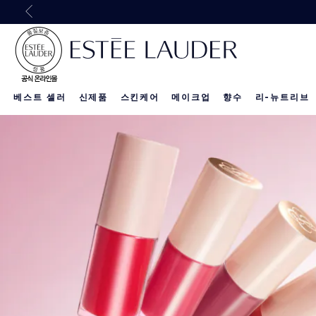
30만원 이상 구
베스트 셀러
신제품
스킨케어
메이크업
향수
리-뉴트리브
리-뉴트리브 
신제품
신제품
신제품