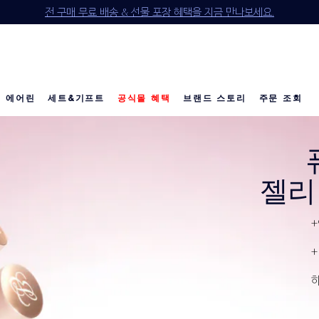
매 시 5종 기프트 세트 증정 (118,250원 상당 4종 기프트 세트 & 젬스톤 글로
전 구매 무료 배송 & 선물 포장 혜택을 지금 만나보세요.
신규 회원 첫 구매 15% OFF (할인 코드: WELCOME*)
NEW 퓨어 컬러 젤리 글로우 오일을 만나보세요.
NEW 더블웨어 스킨 핏 쿠션을 만나보세요.
20만원 이상 구매 시 4종 기프트 세트 증정
10만원 이상 구매 시 3종 기프트 세트 증정
에어린
세트&기프트
공식몰 혜택
브랜드 스토리
주문 조회
소개
다이아몬드 컬렉션
베스트 셀러
베스트 셀러
베스트 셀러
리제너레이팅 유스
칼리's 초이스
칼리's 초이스
이달의 세트
공
공
젤리
+