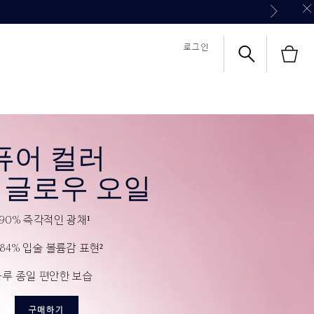
우 립스틱 케이스)
로그인
식몰 쇼핑혜택
식몰 쇼핑혜택
칼리's 초이스
영상 보기
퓨어 컬러
 글로우 오일
+90% 즉각적인 광채¹
84% 입술 볼륨감 표현²
하루 종일 편안한 보습
구매하기