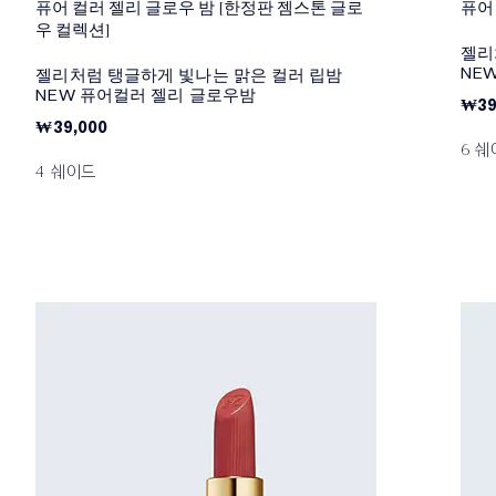
퓨어 컬러 젤리 글로우 밤 [한정판 젬스톤 글로
퓨어
우 컬렉션]
젤리
NE
젤리처럼 탱글하게 빛나는 맑은 컬러 립밤
NEW 퓨어컬러 젤리 글로우밤
₩39
₩39,000
6 
4 쉐이드