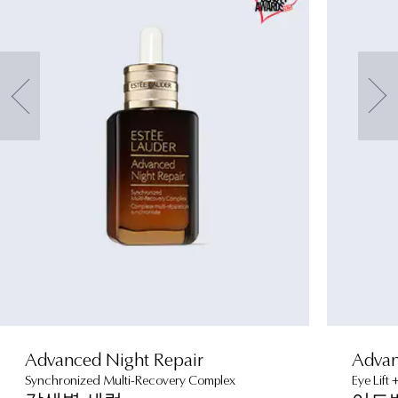
Advanced Night Repair
Advan
Synchronized Multi-Recovery Complex
Eye Lift 