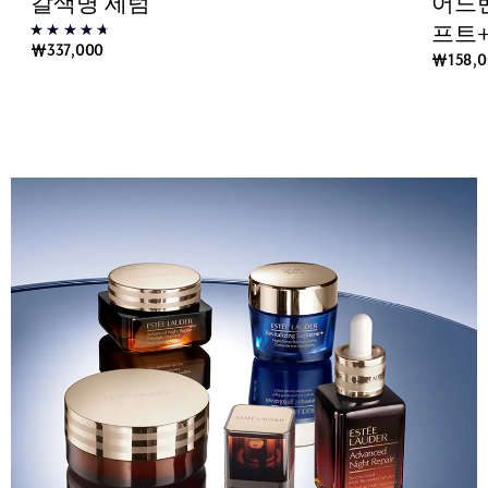
갈색병 세럼
어드
프트
₩337,000
₩158,0