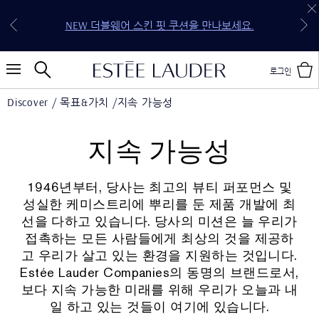
30만원 이상 구매 시 5종 기프트 세트 증정 (118,250원
전 구매 무료 배송 & 선물 포장 혜택을 지금 만나보세
신규 회원 첫 구매 15% OFF (할인 코드: WELCOME*)
상당 4종 기프트 세트 & 젬스톤 글로우 립스틱 케이
NEW 퓨어 컬러 젤리 글로우 오일을 만나보세요.
NEW 더블웨어 스킨 핏 쿠션을 만나보세요.
20만원 이상 구매 시 4종 기프트 세트 증정
10만원 이상 구매 시 3종 기프트 세트 증정
요.
스)
로그인
Discover
목표&가치
지속 가능성
지속 가능성
1946년부터, 당사는 최고의 뷰티 퍼포먼스 및
성실한 케미스트리에 뿌리를 둔 제품 개발에 최
선을 다하고 있습니다. 당사의 미션은 늘 우리가
접촉하는 모든 사람들에게 최상의 것을 제공하
고 우리가 살고 있는 환경을 지원하는 것입니다.
Estée Lauder Companies의 동명의 브랜드로서,
보다 지속 가능한 미래를 위해 우리가 오늘과 내
일 하고 있는 것들이 여기에 있습니다.