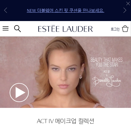
30만원 이상 구매 시 5종 기프트 세트 증정 (118,250원
전 구매 무료 배송 & 선물 포장 혜택을 지금 만나보세
신규 회원 첫 구매 15% OFF (할인 코드: WELCOME*)
상당 4종 기프트 세트 & 젬스톤 글로우 립스틱 케이
NEW 퓨어 컬러 젤리 글로우 오일을 만나보세요.
NEW 더블웨어 스킨 핏 쿠션을 만나보세요.
20만원 이상 구매 시 4종 기프트 세트 증정
10만원 이상 구매 시 3종 기프트 세트 증정
요.
스)
로그인
ACT IV 메이크업 컬렉션