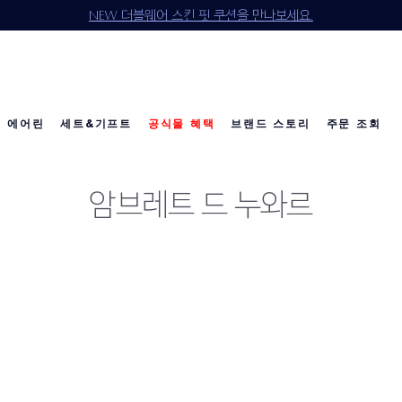
NEW 더블웨어 스킨 핏 쿠션을 만나보세요.
에어린
세트&기프트
공식몰 혜택
브랜드 스토리
주문 조회
소개
다이아몬드 컬렉션
베스트 셀러
베스트 셀러
베스트 셀러
리제너레이팅 유스
칼리's 초이스
칼리's 초이스
이달의 세트
공
공
암브레트 드 누와르