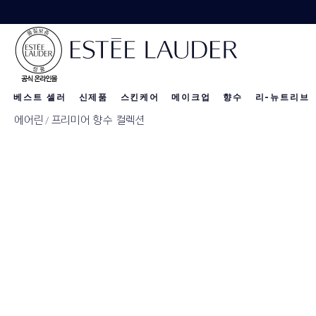
베스트 셀러
신제품
스킨케어
메이크업
향수
리-뉴트리브
에어린
프리미어 향수 컬렉션
리-뉴트리브 
신제품
신제품
신제품