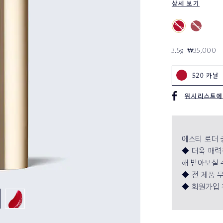
상세 보기
3.5g
₩35,000
520 카날
위시리스트에
에스티 로더 
◆ 더욱 매력
해 받아보실 
◆ 전 제품 무
◆ 회원가입 후