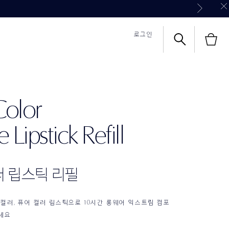
우 립스틱 케이스)
로그인
Color
식몰 쇼핑혜택
식몰 쇼핑혜택
칼리's 초이스
영상 보기
Lipstick Refill
러 립스틱 리필
 컬러, 퓨어 컬러 립스틱으로 10시간 롱웨어 익스트림 컴포
세요