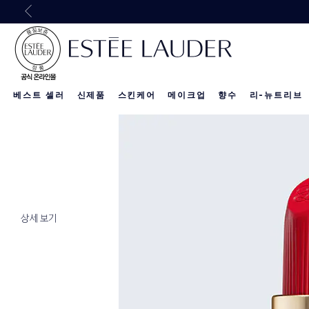
30만원 이상 구
베스트 셀러
신제품
스킨케어
메이크업
향수
리-뉴트리브
리-뉴트리브 
신제품
신제품
신제품
상세 보기