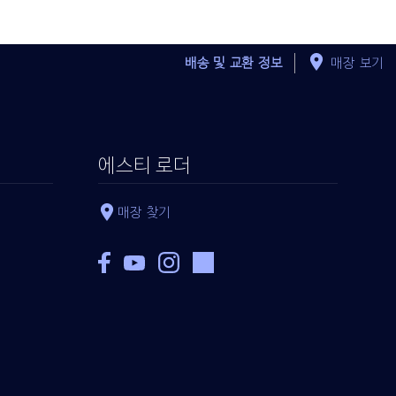
배송 및 교환 정보
매장 보기
에스티 로더
매장 찾기
TOP
Pure Color
Creme Lipstick Refill
퓨어 컬러 립스틱 리필