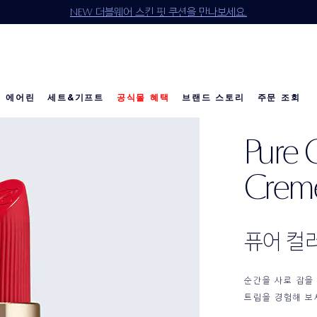
매 시 5종 기프트 세트 증정 (118,250원 상당 4종 기프트 세트 & 젬스톤 글로
전 구매 무료 배송 & 선물 포장 혜택을 지금 만나보세요.
신규 회원 첫 구매 15% OFF (할인 코드: WELCOME*)
NEW 퓨어 컬러 젤리 글로우 오일을 만나보세요.
NEW 더블웨어 스킨 핏 쿠션을 만나보세요.
20만원 이상 구매 시 4종 기프트 세트 증정
10만원 이상 구매 시 3종 기프트 세트 증정
에어린
세트&기프트
공식몰 혜택
브랜드 스토리
주문 조회
Pure 
소개
다이아몬드 컬렉션
베스트 셀러
베스트 셀러
베스트 셀러
리제너레이팅 유스
칼리's 초이스
칼리's 초이스
이달의 세트
공
공
Creme 
퓨어 컬
순간을 사로 잡을
트립을 경험해 보