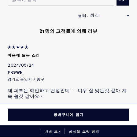
21명의 고객들에 의해 리뷰
마음에 드는 스킨
2024/05/24
FKSWN
경기도 용인시 기흥구
제 피부는 예민하고 건성인데 ᆢ 너무 잘 맞는것 같아 계
속 쓸것 같아요~
자세한 내용은
장바구니에 담기
장바구니에 담기
이 제품을 처음 사용 해 봅니
예
이 제품을추천합니다
다.
이 제품을 재 구매 할 의사가
예
매장 보기
공식몰 쇼핑 혜택
있습니다.
0
0