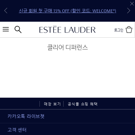
30만원 이상 구매 시 5종 기프트 세트 증정 (118,250원
전 구매 무료 배송 & 선물 포장 혜택을 지금 만나보세
신규 회원 첫 구매 15% OFF (할인 코드: WELCOME*)
상당 4종 기프트 세트 & 젬스톤 글로우 립스틱 케이
NEW 퓨어 컬러 젤리 글로우 오일을 만나보세요.
NEW 더블웨어 스킨 핏 쿠션을 만나보세요.
20만원 이상 구매 시 4종 기프트 세트 증정
10만원 이상 구매 시 3종 기프트 세트 증정
요.
스)
로그인
클리어 디퍼런스
매장 보기
공식몰 쇼핑 혜택
카카오톡 라이브챗
고객 센터