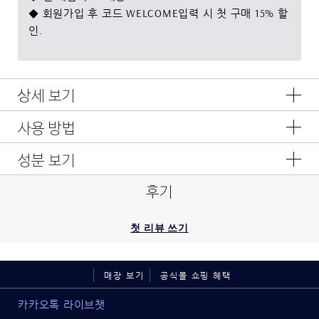
◆ 회원가입 후 코드 WELCOME입력 시 첫 구매 15% 할
인.
상세 보기
사용 방법
구매 금액대별 증정품은 중복 증정되지 않습니다.
증정품의 경우 한정 수량으로 재고 소진 시 고지 없이 변경되거
아침 세안 후 모이스춰라이저 제품을 바른 뒤에 사용하세요. 자
성분 보기
나 종료될 수 있으니 장바구니에 담기는 증정품을 꼭 확인해주세
외선에 노출되기 전에, 눈가를 피해 사용하세요.
요.
성분 : 정제수,다이메티콘,징크옥사이드,아이소도데케인,에칠헥
후기
실메톡시신나메이트,에칠헥실살리실레이트,티타늄디옥사이드,옥
토크릴렌,메틸트라이메티콘,폴리실리콘-11,네오펜틸글라이콜다이
5중 UV 필터로 자외선 차단은 강력하게, 피부에는 순하게
헵타노에이트,부틸렌글라이콜,세틸피이지/피피지-10/1다이메티
첫 리뷰 쓰기
-SPF48/PA++++
콘 ,아이소노닐아이소노나노에이트,다이에틸헥실석시네이트 ,라
-5중UV 시스템 : 5개의 UV 필터가 UV로 인한 피부 손상과 노
우릴피이지-9폴리다이메틸실록시에틸다이메티콘,쿼터늄-90벤
화의 흔적으로부터 피부를 보호
토나이트,글리세린,소듐하이알루로네이트,호스테일켈프추출물,
매장 보기
공식몰 쇼핑 혜택
-한 번의 사용으로 +21% 진정되는 피부²
에르고티오네인,카페인,라미나리아 오크롤레우카추출물,조류추
출물,금,진주가루,소듐라우로일귀리아미노산,하이드롤라이즈드
카카오톡 라이브챗
밀단백질,시트릭애씨드,수크로오스,레시틴,소듐클로라이드,실리