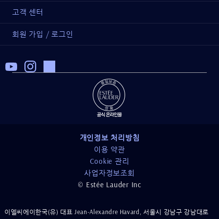
항산화 보호 효과로 어려 보이고, 피부 장벽 강화로 건강해지는
카,솔비톨,폴리하이드록시스테아릭애씨드,사카라이드아이소머레
고객 센터
피부
이트,프로필렌카보네이트,카프릴릴글라이콜,카프릴릭/카프릭트
-한 번의 사용으로 강력한 항산화 보호 효과³
라이글리세라이드,글리세릴베헤네이트/에이코사디오에이트,스테
회원 가입 / 로그인
-4시간 만에 +16% 강해지는 피부 장벽¹
아랄코늄헥토라이트,트로메타민,다이프로필렌글라이콜,아이소프
로필미리스테이트,C12-15알킬벤조에이트,폴리메틸실세스퀴옥산,
트라이에톡시카프릴릴실레인,트라이메틸실록시실리케이트 ,브이
자연스러운 피부 톤 보정과 속부터 차오르는 피부 광채
피/헥사데센코폴리머,다이메티콘/피이지-10/15크로스폴리머 ,향
-즉각적으로 34% 광채나는 피부*
료,비에이치티,소듐시트레이트,테트라소듐이디티에이,페녹시에
-7일만에 +10% 광채나는 피부⁴
탄올,청색1호 레이크,적색104호의(1) 레이크 [ILN99443]제공된
성분은 동일 제품이라도 경우에 따라 변경될 수 있습니다. 최신
정보는 제품 포장의 성분을 참고하시거나 본사 고객관리지원팀
*30명의 아시안 여성을 대상으로 1회 사용 후 실시한 인체적용시
으로 연락 부탁 드립니다.
험 결과
¹30명의 아시안 여성을 대상으로 제품 1회 사용 후 즉시/4시간/6
개인정보 처리방침
성분 목록은 변경되거나 수시로 바뀔 수 있어, 제품 패키지에
포함된 성분 목록을 참고 부탁 드립니다.
시간/8시간 인체적용시험 결과
이용 약관
Cookie 관리
² 26명을 대상으로 도포 2.5시간 후 도포하지 않은 피부와 비교
사업자정보조회
한 결과
© Estée Lauder Inc
³ 16명의 아시안 여성을 대상으로 제품 도포 1시간 후 실시한 인
체적용시험 결과
⁴ 30명의 아시안 여성을 대상으로 하루 2번, 일주인간 제품 사용
이엘씨에이한국(유) 대표 Jean-Alexandre Havard, 서울시 강남구 강남대로