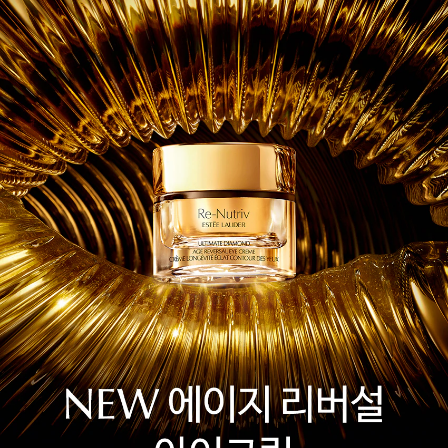
송로추출물,하이드롤라이즈드효모단백질,수선화비늘줄기추출물,
어하여, 어려 보이는 눈가 피부를 선사합니다.
호스테일켈프추출물,소듐하이알루로네이트,아세틸헥사펩타이
- 전문적인 피부 관리 방법에 영감을 받아, 눈가 주름, 눈 밑 꺼
드-8,유청단백질,아미노프로필아스코빌포스페이트,조류추출물,
아스파라곱시스 아르마타추출물,하이드롤라이즈드쌀추출물,카페
짐, 눈 밑 처짐 등의 개선을 통한 눈가 피부 탄력의 효과적인 결
인,금,진주가루,오이열매추출물,구름버섯추출물,해바라기씨추출
과를 증명했습니다.
물,제주진득찰추출물,하이드롤라이즈드밀단백질,보리추출물,노
티드랙추출물,다이포타슘글리시리제이트,아르테미아추출물,토코
1.54명의 여성을 대상으로 하루 2번, 12주간 제품을 사용한 후 실
페롤,토코페릴아세테이트,프로필렌글라이콜다이카프레이트,솔비
시한 인체적용시험결과
톨,카프릴릴글라이콜,글루코오스,라우릴피씨에이,합성플루오르
플로고파이트,틴옥사이드,폴리에틸렌,폴리메틸실세스퀴옥세인,
2.30명의 아시아 여성을 대상으로 하루 2번, 12주간 제품을 사용
스테아레스-10,암모늄아크릴로일다이메틸타우레이트/베헤네
한 후 실시한 인체적용시험결과
스-25메타크라일레이트크로스폴리머,폴리솔베이트80,스테아레
스-20,솔비탄올리에이트,펜틸렌글라이콜,폴리실리콘-11,아크릴아
마이드/소듐아크릴로일다이메틸타우레이트코폴리머,C20-40알
케스-10,비에이치티,다이소듐이디티에이,페녹시에탄올,소듐데하
이드로아세테이트,소듐벤조에이트,포타슘솔베이트,마이카,티타
원산지:
영국
늄디옥사이드,적색산화철 [ILN52904]
사용 기한
: 대부분 사용기한이 1년 이상 남은 제품을 배송해드립
니다.
성분 목록은 변경되거나 수시로 바뀔 수 있어, 제품 패키지에
포함된 성분 목록을 참고 부탁 드립니다.
사용 시 주의 사항
: