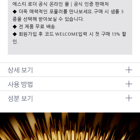
에스티 로더 공식 온라인 몰 | 공식 인증 판매처
◆ 더욱 매력적인 포뮬러를 만나보세요.구매 시 샘플 5
종을 선택해 받아보실 수 있습니다.
◆ 전 제품 무료 배송.
◆ 회원가입 후 코드 WELCOME입력 시 첫 구매 15% 할
인.
상세 보기
사용 방법
3가지 눈가 동안 포인트의 시간을 리셋하다
눈가 주름 개선 -25%2, 눈 밑 꺼짐 탄력 개선 +29%1, 눈꺼풀 리
아침·저녁으로 크림을 사용하신 후 눈 밑, 눈가, 눈썹 뼈 밑 세 군
성분 보기
프팅 +12%2
데에 소량으로 점을 찍 듯 발라 약지로 두드리듯이 흡수시켜줍니
성분 : 정제수,시어버터,글리세린,다이메티콘,네오펜틸글라이콜
다.
#7일리셋아이크림
다이헵타노에이트,다이카프릴릴카보네이트,부틸렌글라이콜,글리
세릴스테아레이트,피이지-8,프로판다이올,피이지-100스테아레
#눈밑탄탄아이크림
이트,세틸리시놀레이트,메틸트라이메티콘,마이크로크리스탈린왁
스,아이소헥사데칸,스테아릴알코올,아세틸글루코사민,검은서양
- SIRTIVITY-LP™ 테크놀로지가 눈가 피부 깊은 곳에서부터 케