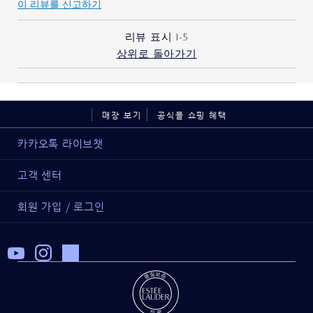
이 리뷰를 신고하기
나이
35세~44세
피부 타입
중성/복합성
리뷰 표시
1-5
피부 고민
리프팅/탄력
상위로 돌아가기
에스티 로더 제품을 사용하신
10 - 20 년
지 얼마나 되었습니까?
매장 보기
공식몰 쇼핑 혜택
카카오톡 라이브챗
고객 센터
회원 가입 / 로그인