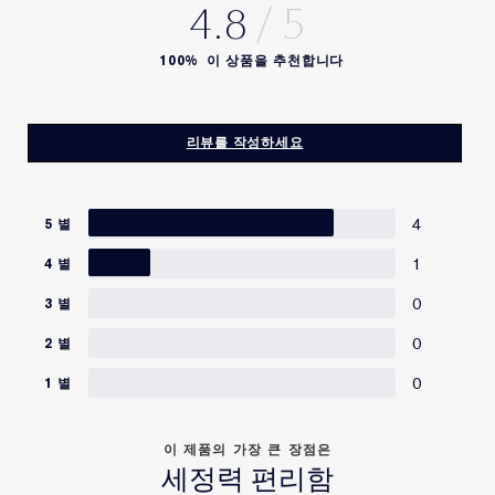
클렌저
4.8
[ILN41968]
제공된 성분은 동일 제품이라도 경우에 따라 변경될 수 있습니
2. 건강한 피부를 위한 특별한 포뮬라
다. 최신정보는 제품 포장의 성분을 참고하시거나 본사 고객관리
100%
이 상품을 추천합니다
지원팀으로 연락 부탁 드립니다.
피부의 보호막과 pH레벨 뿐 아니라 피부 장벽까지 고려한 특별
한 포뮬라
성분 목록은 변경되거나 수시로 바뀔 수 있어, 제품 패키지에
포함된 성분 목록을 참고 부탁 드립니다.
리뷰를 작성하세요
3. 잔여감없이 말끔하고 깨끗한 피부를 선사하는 클렌저
선블록은 물론 워터프루프 메이크업 제품까지 말끔한 클렌징을
4
5 별
선사하는 클렌저
1
4 별
*갈색병 클렌징 밤의 특별한 원료
0
3 별
지질이 풍부한 25% 홍화씨 오일
0
2 별
피부친화적인 오일로 피부에 꼭 필요한 지방산을 담은 원료
0
1 별
이 제품의 가장 큰 장점은
세정력 편리함
원산지
:미국/영국/일본