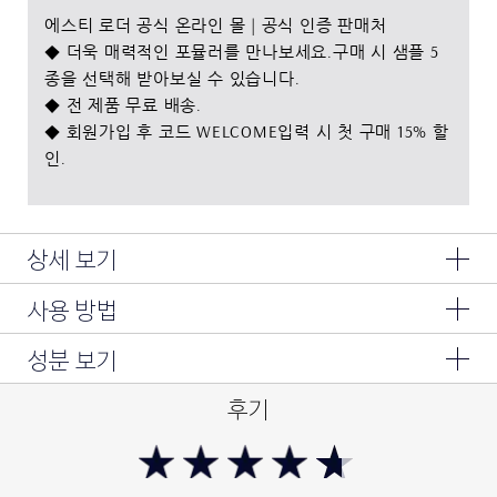
에스티 로더 공식 온라인 몰 | 공식 인증 판매처
◆ 더욱 매력적인 포뮬러를 만나보세요.구매 시 샘플 5
종을 선택해 받아보실 수 있습니다.
◆ 전 제품 무료 배송.
◆ 회원가입 후 코드 WELCOME입력 시 첫 구매 15% 할
인.
상세 보기
사용 방법
클렌저, 갈색병의 힘을 담다
어드밴스드 나이트 클렌징 밤
저녁 세안 시 마른 피부에 부드럽게 마사지 한 후, 따뜻한 물로
성분 보기
#갈색병클렌징밤 #갈색병클렌저 #케어클렌저
헹구어냅니다.
페녹시에탄올,토코페롤,조류추출물,리날룰,메틸다이하이드로자
후기
1. 클렌징하는 순간까지 촉촉하고 영양감있게 피부를 케어하는
스모네이트,비에이치티,소르베스-30테트라올리에이트,에틸헥실
팔미테이트,잇꽃씨오일,카프릴릭/카프릭트라이글리세라이드,폴
케어 클렌저
리에틸렌,피이지-5글리세릴트라이아이소스테아레이트,호장근뿌
클렌징 하는 순간에도 촉촉하게 영양감을 보충해주는 케어 전용
리추출물,정제수,캐모마일,라벤더,흰무늬엉겅퀴추출물