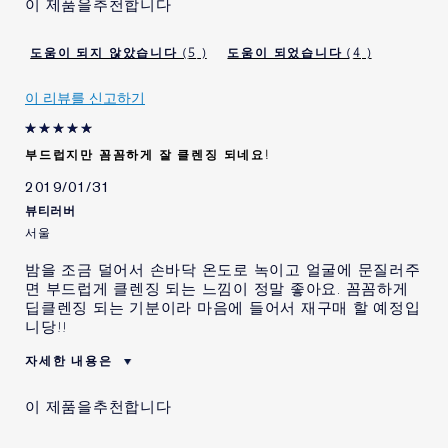
이 제품을추천합니다
다.
이 제품을 재 구매 할 의사가
예
있습니다.
5
4
나이
35세~44세
이 리뷰를 신고하기
피부 고민
기타
에스티 로더 제품을 사용하신
2 - 5 년
지 얼마나 되었습니까?
부드럽지만 꼼꼼하게 잘 클렌징 되네요!
2019/01/31
뷰티러버
서울
밤을 조금 덜어서 손바닥 온도로 녹이고 얼굴에 문질러주
면 부드럽게 클렌징 되는 느낌이 정말 좋아요. 꼼꼼하게
딥클렌징 되는 기분이라 마음에 들어서 재구매 할 예정입
니당!!
자세한 내용은
이 제품을 처음 사용 해 봅니
예
이 제품을추천합니다
다.
이 제품을 재 구매 할 의사가
예