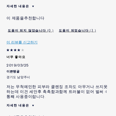
자세한 내용은
이 제품을 처음 사용 해 봅니
아니오
이 제품을추천합니다
다.
이 제품을 재 구매 할 의사가
예
있습니다.
0
3
나이
35세~44세
이 리뷰를 신고하기
피부 타입
중성/복합성
피부 고민
기타
너무 좋아요
에스티 로더 제품을 사용하신
1 - 2 년
지 얼마나 되었습니까?
2019/03/25
이쁜땡굴
경기도 남양주시
저는 무척예민한 피부라 클렌징 조차도 아무거나 쓰지못
하는데 이건 세안후 촉촉함과함께 트러불이 없어 벌써 4
통째 사용중이랍니다.
자세한 내용은
이 제품을 처음 사용 해 봅니
아니오