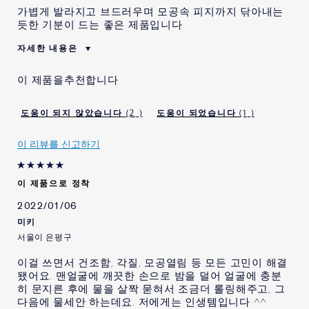
나) 유아ㆍ소아의 손이 닿지 않는 곳에 보관할 것
가볍게 발라지고 브드러우며 모공속 피지까지 닦아내는
다) 고온 또는 저온의 장소 및 직사광선이 닿는 곳에는 보관하지
듯한 기분이 드는 좋은 제품입니다
말 것
자세한 내용은
* 기타 제품 특이적인 주의사항은 제품 포장 참조
이 제품을 처음 사용 해 봅니
예
이 제품을추천합니다
다.
품질 보증 기준
: 이엘씨에이한국(유)를 통해 공식 수입.판매되는
이 제품을 재 구매 할 의사가
예
제품에 한해서, 제품에 이상이 있을 경우 공정거래위원회고시 품
있습니다.
2
1
목별 소비자 분쟁 해결 기준에 따라 안내 받으실 수 있습니다.
나이
45세~54세
이 리뷰를 신고하기
피부 타입
중성/복합성
책임판매업자
: 이엘씨에이한국(유)
피부 고민
칙칙한 피부톤
이 제품으로 정착
에스티 로더 제품을 사용하신
5 - 10 년
클렌저, 갈색병의 힘을 담다
지 얼마나 되었습니까?
2022/01/06
미키
서울이 은평구
이걸 쓰면서 건조함, 각질, 모공열림 등 모든 고민이 해결
됐어요. 맨얼굴에 깨끗한 손으로 밤을 덜어 얼굴에 충분
히 문지른 후에 물을 살짝 묻혀서 조금더 롤링해주고, 그
다음에 물세안 하는데요. 저에게는 인생템입니다 ^^