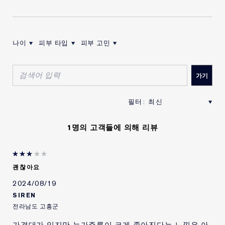
가) 사용 후에는 반드시 마개를 닫아둘 것
나) 유아ㆍ소아의 손이 닿지 않는 곳에 보관할 것
다) 고온 또는 저온의 장소 및 직사광선이 닿는 곳에는 보관하지
말 것
나이
피부 타입
피부 고민
나이로 리뷰 필터링
피부 타입로 리뷰 필터링
피부 고민로 리뷰 필터링
* 기타 제품 특이적인 주의사항은 제품 포장 참조
품질 보증 기준
: 이엘씨에이한국(유)를 통해 공식 수입.판매되는
제품에 한해서, 제품에 이상이 있을 경우 공정거래위원회고시 품
목별 소비자 분쟁 해결 기준에 따라 안내 받으실 수 있습니다.
1명의 고객들에 의해 리뷰
책임판매업자
: 이엘씨에이한국(유)
수프림+ 유스 파워 아이 밤은 더 탄탄해지고 빛나며 영양이
풍부하고 리프팅 되어 보이는 눈가를 만들어 줍니다.
괜찮아요
2024/08/19
SIREN
전라남도 고흥군