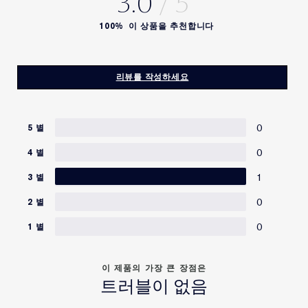
3.0
원산지
:미국/영국/일본
물,소듐하이알루로네이트,아세틸헥사펩타이드-8,호스테일켈프추
출물,유청단백질,프리클리페어추출물,아세틸글루코사민,토코페
100%
이 상품을 추천합니다
사용 기한
: 대부분 사용기한이 1년 이상 남은 제품을 배송해드립
릴아세테이트,수선화비늘줄기추출물,스쿠알란,하이드롤라이즈드
쌀추출물,조류추출물,리모늄 불가레꽃/잎/줄기추출물,오이열매추
니다.
출물,흰무늬엉겅퀴추출물,미모사 테누이플로라나무껍질추출물,
리뷰를 작성하세요
해바라기씨추출물,제주진득찰추출물,카페인,보리추출물,밀배아
사용 시 주의 사항
:
추출물,프로필렌글라이콜다이카프레이트,글루코오스,마그네슘설
페이트,수크로오스,글리세린,피네인다이올,캠판다이올,헥실렌글
1) 화장품을 사용하여 다음과 같은 이상이 있는 경우에는 사용을
0
라이콜,카프릴릴글라이콜,보론나이트라이드,말토덱스트린,아미
5 별
노프로필아스코빌포스페이트,메티콘,아르테미아추출물,폴리실리
중지하여야 하며, 계속 사용하면 증상이 악화되므로 피부과 전문
0
4 별
콘-11,알루미나,아이소세테스-20,다이스테아다이모늄헥토라이트,
의 등에게 상담할 것
피이지-10다이메티콘,라우릴피이지-9폴리다이메틸실록시에틸다
1
가) 사용 중 붉은 반점, 부어오름, 가려움증, 자극 등의 이상이 있
3 별
이메티콘,시트릭애씨드,옥타데센,트라이에톡시카프릴릴실레인,
는 경우
다이소듐이디티에이,비에이치티,포타슘솔베이트,클로페네신,페
0
2 별
나) 적용 부위가 직사광선에 의하여 위와 같은 이상이 있는 경우
녹시에탄올,티타늄디옥사이드,적색산화철[ILN49185]
0
1 별
제공된 성분은 동일 제품이라도 경우에 따라 변경될 수 있습니
다. 최신정보는 제품 포장의 성분을 참고하시거나 본사 고객관리
2) 상처가 있는 부위, 습진 및 피부염 등의 이상이 있는 부위에는
지원팀으로 연락 부탁 드립니다.
사용을 하지 말 것
이 제품의 가장 큰 장점은
성분 목록은 변경되거나 수시로 바뀔 수 있어, 제품 패키지에
트러블이 없음
포함된 성분 목록을 참고 부탁 드립니다.
3) 보관 및 취급 시의 주의사항