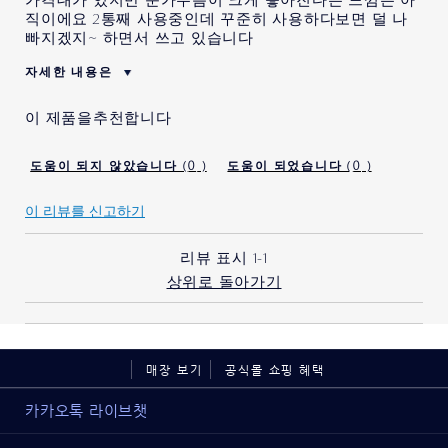
가격대가 있지만 눈가주름이 크게 좋아진다는 느낌은 아
직이에요 2통째 사용중인데 꾸준히 사용하다보면 덜 나
빠지겠지~ 하면서 쓰고 있습니다
자세한 내용은
이 제품의 가장 큰 장점은
트러블이 없음
이 제품을추천합니다
이 제품을 처음 사용 해 봅니
아니오
다.
0
0
나이
45세~54세
피부 타입
중성/복합성
이 리뷰를 신고하기
피부 고민
리프팅/탄력
에스티 로더 제품을 사용하신
2 - 5 년
리뷰 표시
1-1
지 얼마나 되었습니까?
상위로 돌아가기
매장 보기
공식몰 쇼핑 혜택
카카오톡 라이브챗