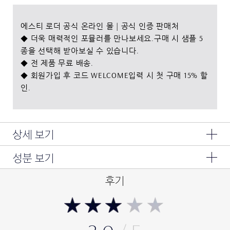
에스티 로더 공식 온라인 몰 | 공식 인증 판매처
◆ 더욱 매력적인 포뮬러를 만나보세요.구매 시 샘플 5
종을 선택해 받아보실 수 있습니다.
◆ 전 제품 무료 배송.
◆ 회원가입 후 코드 WELCOME입력 시 첫 구매 15% 할
인.
상세 보기
성분 보기
수프림+ 유스 파워 아이 밤은 더 탄탄해지고 빛나며 영양이 풍부
하고 리프팅 되어 보이는 눈가를 만들어 줍니다. 히비스커스-8
성분 :
후기
및 모링가 추출물을 함유한 이 아이 밤은 피부 탄력을 크게 개선
정제수,메틸트라이메티콘,프로판다이올,아이소도데케인,폴리에
해 눈가 부기를 빼주고 더 리프팅 된 눈가를 선사합니다. 눈가 주
틸렌,다이메티콘,부틸렌글라이콜,하이드로제네이티드폴리아이소
부텐,다이메티콘/비닐다이메티콘크로스폴리머,세틸피이지/피피
름 및 다크 서클이 감소에 도움을 줍니다.
지-10/1다이메티콘 ,스테아릴디메치콘,나일론-12,아이소노닐아이
소노나노에이트,드럼스틱씨추출물,히비스커스 시넨시스 꽃 추출