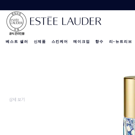
베스트 셀러
신제품
스킨케어
메이크업
향수
리-뉴트리브
리-뉴트리브 
신제품
신제품
신제품
상세 보기