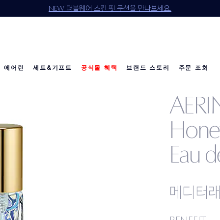
NEW 더블웨어 스킨 핏 쿠션을 만나보세요.
에어린
세트&기프트
공식몰 혜택
브랜드 스토리
주문 조회
AERIN
소개
다이아몬드 컬렉션
베스트 셀러
베스트 셀러
베스트 셀러
리제너레이팅 유스
칼리's 초이스
칼리's 초이스
이달의 세트
공
공
Hone
Eau d
메디터래