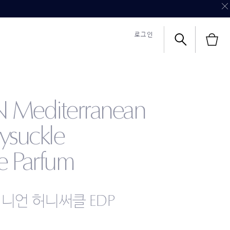
로그인
 Mediterranean
식몰 쇼핑혜택
식몰 쇼핑혜택
칼리's 초이스
영상 보기
ysuckle
e Parfum
니언 허니써클 EDP