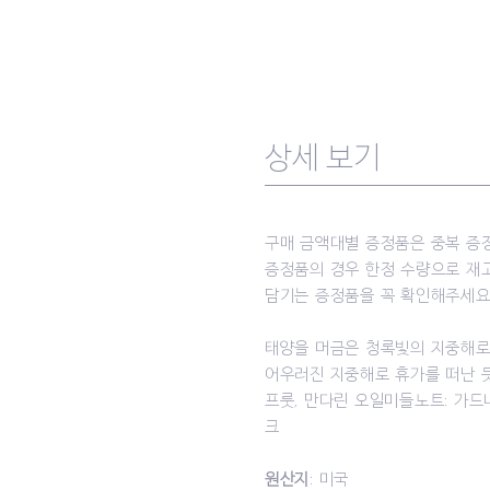
상세 보기
구매 금액대별 증정품은 중복 증
증정품의 경우 한정 수량으로 재
담기는 증정품을 꼭 확인해주세요
태양을 머금은 청록빛의 지중해로 
어우러진 지중해로 휴가를 떠난 듯
프룻, 만다린 오일미들노트: 가드
크
원산지
: 미국